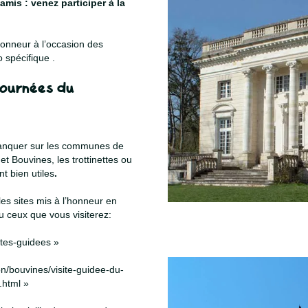
 amis : venez participer à la
honneur à l’occasion des
 spécifique .
journées du
 manquer sur les communes de
t Bouvines, les trottinettes ou
nt bien utiles
.
les sites mis à l’honneur en
ou ceux que vous visiterez:
ites-guidees »
ion/bouvines/visite-guidee-du-
.html »