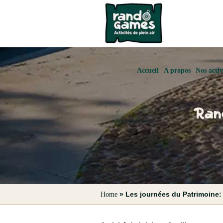
Accueil
A propos
Nos activ
Ran
»
Les journées du Patrimoine: 
Home