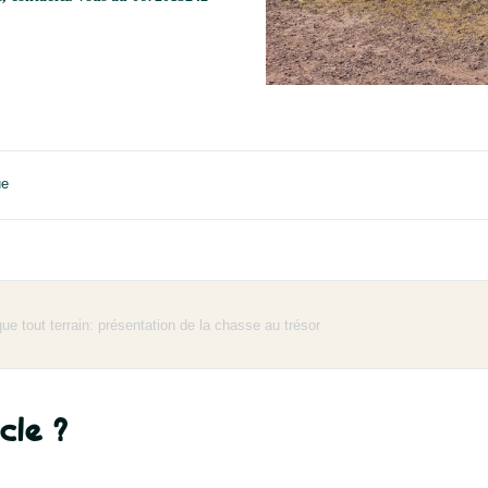
ue
ique tout terrain: présentation de la chasse au trésor
cle ?