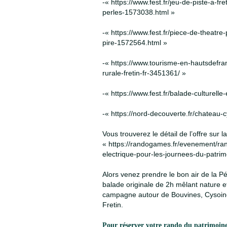
-« https://www.fest.fr/jeu-de-piste-a-fr
perles-1573038.html »
-« https://www.fest.fr/piece-de-theatre-
pire-1572564.html »
-« https://www.tourisme-en-hautsdefra
rurale-fretin-fr-3451361/ »
-« https://www.fest.fr/balade-culturell
-« https://nord-decouverte.fr/chateau-c
Vous trouverez le détail de l’offre sur l
« https://randogames.fr/evenement/ran
electrique-pour-les-journees-du-patrim
Alors venez prendre le bon air de la Pé
balade originale de 2h mêlant nature et
campagne autour de Bouvines, Cysoing
Fretin.
Pour réserver votre rando du patrimoin