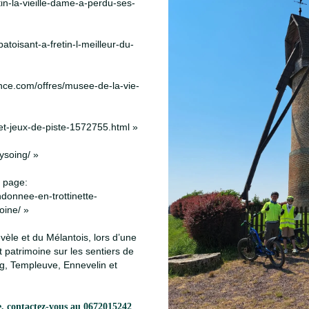
etin-la-vieille-dame-a-perdu-ses-
patoisant-a-fretin-l-meilleur-du-
nce.com/offres/musee-de-la-vie-
e-et-jeux-de-piste-1572755.html »
ysoing/ »
a page:
donnee-en-trottinette-
oine/ »
vèle et du Mélantois, lors d’une
 patrimoine sur les sentiers de
, Templeuve, Ennevelin et
e, contactez-vous au 0672015242