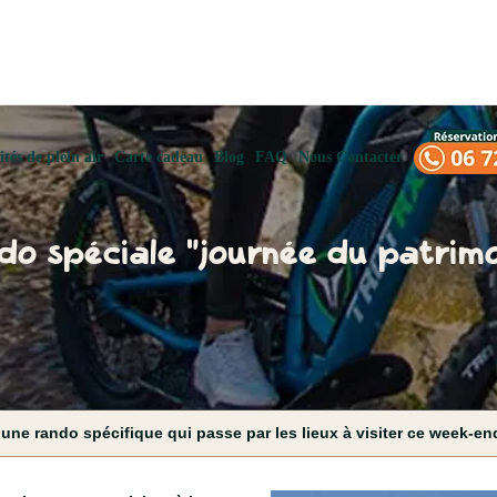
ités de plein air
Carte cadeau
Blog
FAQ
Nous Contacter
do spéciale "journée du patrimo
une rando spécifique qui passe par les lieux à visiter ce week-e