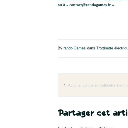
ou à « contact@randogames.fr ».
By
rando Games
dans
Trottinette électriq
Activité ludique en trottinette électr
Partager cet arti